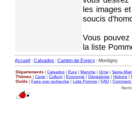
les images et
soucis d'homo
Vous pouvez é
la liste Pomm
Accueil
:
Calvados
:
Canton de Evrecy
: Montigny
Départements
|
Calvados
|
Eure
|
Manche
|
Orne
|
Seine-Mar
Thèmes
|
Carte
|
Culture
|
Economie
|
Généalogie
|
Histoire
|
Outils
|
Faire une recherche
|
Liste Pomme
|
FAQ
|
Comment P
Norm