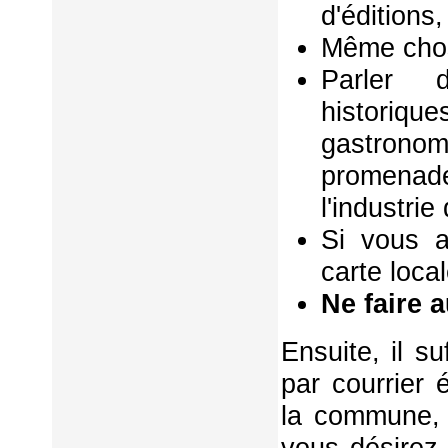
d'éditions,
Même chos
Parler d
historiq
gastrono
promenad
l'industri
Si vous a
carte local
Ne faire 
Ensuite, il s
par courrier 
la commune, 
vous désirez 