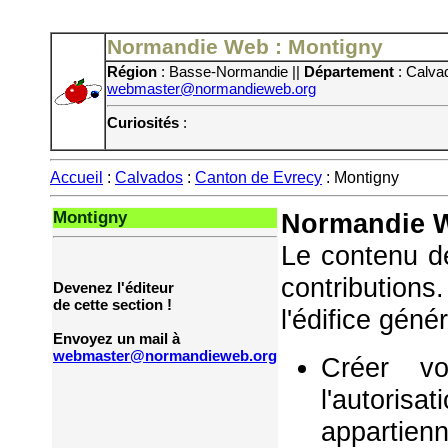
Normandie Web : Montigny
Région
: Basse-Normandie ||
Département
: Calva
webmaster@normandieweb.org
Curiosités
:
Accueil
:
Calvados
:
Canton de Evrecy
: Montigny
Montigny
Normandie W
Le contenu de
contribution
Devenez l'éditeur
de cette section !
l'édifice géné
Envoyez un mail à
webmaster@normandieweb.org
Créer vo
l'autorisa
appartie