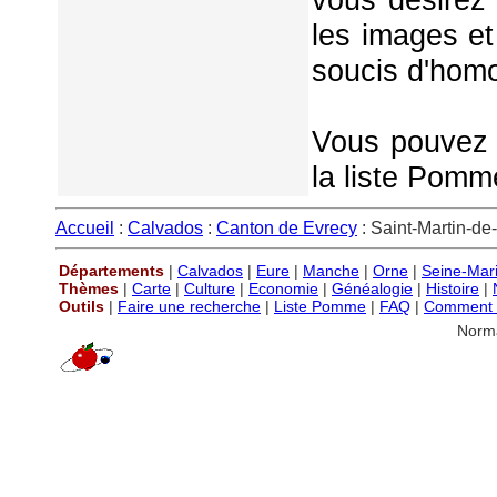
les images et
soucis d'homo
Vous pouvez é
la liste Pomm
Accueil
:
Calvados
:
Canton de Evrecy
: Saint-Martin-de
Départements
|
Calvados
|
Eure
|
Manche
|
Orne
|
Seine-Mar
Thèmes
|
Carte
|
Culture
|
Economie
|
Généalogie
|
Histoire
|
Outils
|
Faire une recherche
|
Liste Pomme
|
FAQ
|
Comment P
Norm