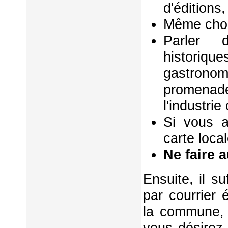
d'éditions,
Même chos
Parler d
historiq
gastrono
promenad
l'industri
Si vous a
carte local
Ne faire 
Ensuite, il s
par courrier 
la commune, 
vous désirez 