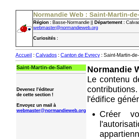
Normandie Web : Saint-Martin-de
Région
: Basse-Normandie ||
Département
: Calva
webmaster@normandieweb.org
Curiosités
:
Accueil
:
Calvados
:
Canton de Evrecy
: Saint-Martin-de
Saint-Martin-de-Sallen
Normandie W
Le contenu de
contribution
Devenez l'éditeur
de cette section !
l'édifice géné
Envoyez un mail à
webmaster@normandieweb.org
Créer vo
l'autorisa
appartie