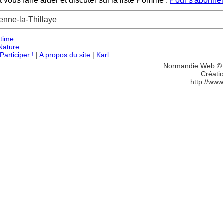
ous faire aider et discuter sur la liste Pomme :
Pour s'abonner
ienne-la-Thillaye
itime
Nature
articiper !
|
A propos du site
|
Karl
Normandie Web © 
Créati
http://www