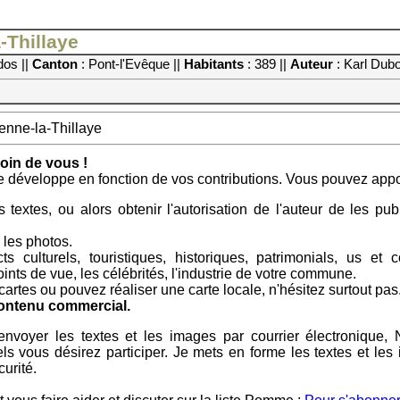
-Thillaye
dos ||
Canton
: Pont-l'Evêque ||
Habitants
: 389 ||
Auteur
: Karl Dub
ienne-la-Thillaye
in de vous !
e développe en fonction de vos contributions. Vous pouvez apport
 textes, ou alors obtenir l'autorisation de l'auteur de les p
les photos.
ts culturels, touristiques, historiques, patrimonials, us e
nts de vue, les célébrités, l'industrie de votre commune.
artes ou pouvez réaliser une carte locale, n'hésitez surtout pas
contenu commercial.
m'envoyer les textes et les images par courrier électroniqu
ls vous désirez participer. Je mets en forme les textes et le
urité.