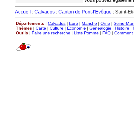
Vous pouvez également v
Accueil
:
Calvados
:
Canton de Pont-l'Evêque
: Saint-Et
Départements
|
Calvados
|
Eure
|
Manche
|
Orne
|
Seine-Mar
Thèmes
|
Carte
|
Culture
|
Economie
|
Généalogie
|
Histoire
|
Outils
|
Faire une recherche
|
Liste Pomme
|
FAQ
|
Comment P