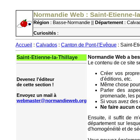
Normandie Web : Saint-Etienne-la
Région
: Basse-Normandie ||
Département
: Calva
Curiosités
:
Accueil
:
Calvados
:
Canton de Pont-l'Evêque
: Saint-Et
Saint-Etienne-la-Thillaye
Normandie Web a beso
Le contenu de ce site s
Créer vos propres
d'éditions, etc.
Devenez l'éditeur
Même chose pour 
de cette section !
Parler des aspec
Envoyez un mail à
promenade, les poi
webmaster@normandieweb.org
Si vous avez des c
Ne faire aucun 
Ensuite, il suffit de 
département sur lesque
d'homogénéité et de séc