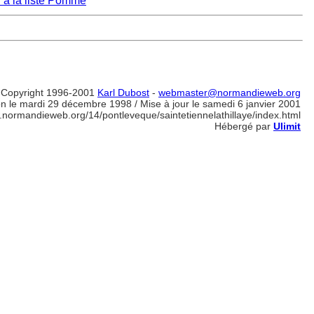
 à la liste Pomme
Copyright 1996-2001
Karl Dubost
-
webmaster@normandieweb.org
on le mardi 29 décembre 1998 / Mise à jour le samedi 6 janvier 2001
.normandieweb.org/14/pontleveque/saintetiennelathillaye/index.html
Hébergé par
Ulimit