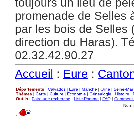
toujours un lieu de pél
promenade de Selles 
par les bois de Selles 
direction du Haras). T
02.32.42.90.27
Accueil
:
Eure
:
Canto
Départements
|
Calvados
|
Eure
|
Manche
|
Orne
|
Seine-Mar
Thèmes
|
Carte
|
Culture
|
Economie
|
Généalogie
|
Histoire
|
Outils
|
Faire une recherche
|
Liste Pomme
|
FAQ
|
Comment P
Norm