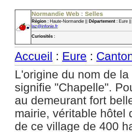
Normandie Web : Selles
Région
: Haute-Normandie ||
Département
: Eure |
laz@infonie.fr
Curiosités
:
Accueil
:
Eure
:
Canto
L'origine du nom de l
signifie "Chapelle". Pou
au demeurant fort bell
mairie, véritable hôtel
de ce village de 400 h