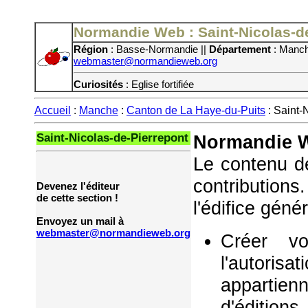
Normandie Web : Saint-Nicolas-d
Région
: Basse-Normandie ||
Département
: Manch
webmaster@normandieweb.org
Curiosités
: Eglise fortifiée
Accueil
:
Manche
:
Canton de La Haye-du-Puits
: Saint-
Saint-Nicolas-de-Pierrepont
Normandie W
Le contenu de
contribution
Devenez l'éditeur
de cette section !
l'édifice géné
Envoyez un mail à
webmaster@normandieweb.org
Créer vo
l'autorisa
appartie
d'éditions,