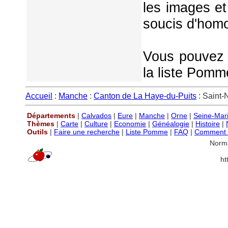
les images et
soucis d'homo
Vous pouvez é
la liste Pomm
Accueil
:
Manche
:
Canton de La Haye-du-Puits
: Saint-
Départements
|
Calvados
|
Eure
|
Manche
|
Orne
|
Seine-Mar
Thèmes
|
Carte
|
Culture
|
Economie
|
Généalogie
|
Histoire
|
Outils
|
Faire une recherche
|
Liste Pomme
|
FAQ
|
Comment P
Norm
ht