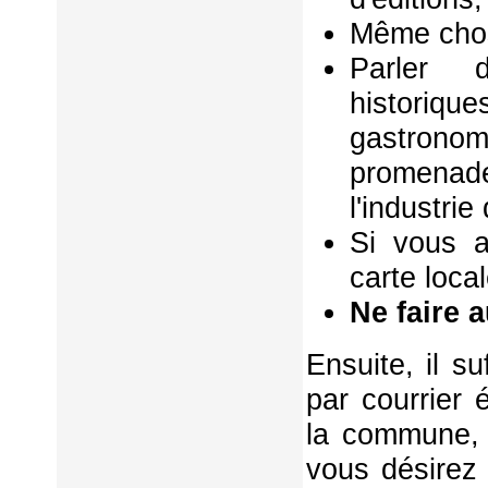
Même chos
Parler d
historiq
gastrono
promenad
l'industri
Si vous a
carte local
Ne faire 
Ensuite, il s
par courrier 
la commune, 
vous désirez 