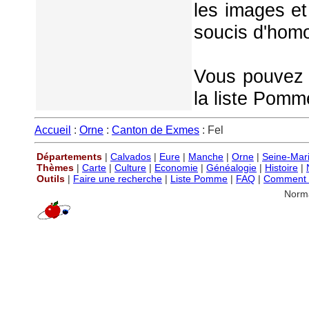
les images et
soucis d'homo
Vous pouvez é
la liste Pomm
Accueil
:
Orne
:
Canton de Exmes
: Fel
Départements
|
Calvados
|
Eure
|
Manche
|
Orne
|
Seine-Mar
Thèmes
|
Carte
|
Culture
|
Economie
|
Généalogie
|
Histoire
|
Outils
|
Faire une recherche
|
Liste Pomme
|
FAQ
|
Comment P
Norm