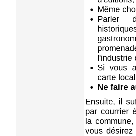
Même chos
Parler d
historiq
gastrono
promenad
l'industri
Si vous a
carte local
Ne faire 
Ensuite, il s
par courrier 
la commune, 
vous désirez 