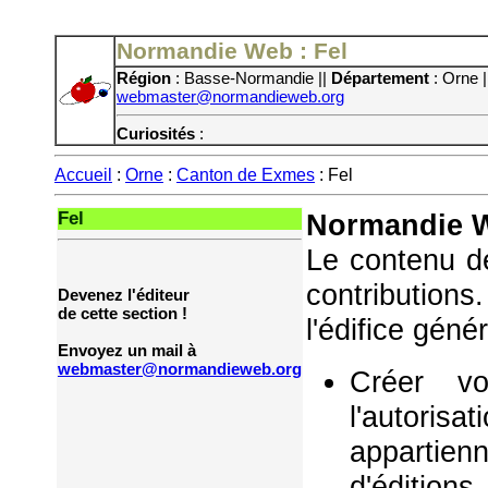
Normandie Web : Fel
Région
: Basse-Normandie ||
Département
: Orne 
webmaster@normandieweb.org
Curiosités
:
Accueil
:
Orne
:
Canton de Exmes
: Fel
Fel
Normandie W
Le contenu de
contribution
Devenez l'éditeur
de cette section !
l'édifice géné
Envoyez un mail à
webmaster@normandieweb.org
Créer vo
l'autorisa
appartie
d'éditions,