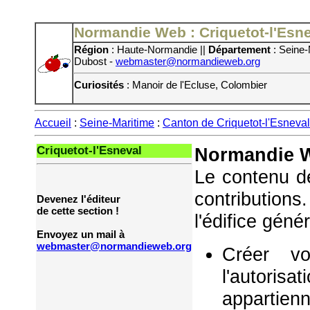
Normandie Web : Criquetot-l'Esn
Région
: Haute-Normandie ||
Département
: Seine-
Dubost -
webmaster@normandieweb.org
Curiosités
: Manoir de l'Ecluse, Colombier
Accueil
:
Seine-Maritime
:
Canton de Criquetot-l'Esneval
Criquetot-l'Esneval
Normandie W
Le contenu de
contribution
Devenez l'éditeur
de cette section !
l'édifice géné
Envoyez un mail à
webmaster@normandieweb.org
Créer vo
l'autorisa
appartie