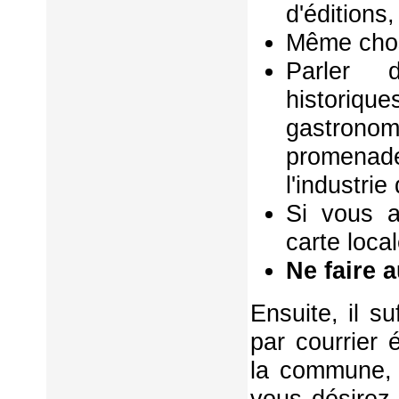
d'éditions,
Même chos
Parler d
historiq
gastrono
promenad
l'industri
Si vous a
carte local
Ne faire 
Ensuite, il s
par courrier 
la commune, 
vous désirez 