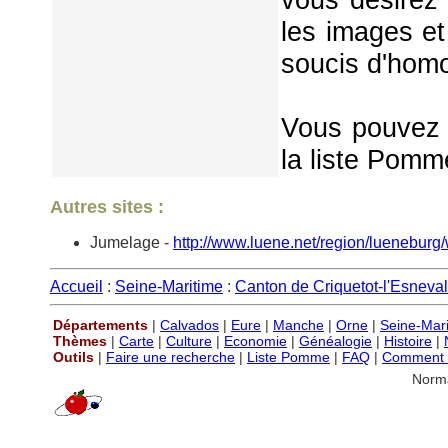
les images et
soucis d'homo
Vous pouvez é
la liste Pomm
Autres sites :
Jumelage -
http://www.luene.net/region/lueneburg
Accueil
:
Seine-Maritime
:
Canton de Criquetot-l'Esneval
Départements
|
Calvados
|
Eure
|
Manche
|
Orne
|
Seine-Mar
Thèmes
|
Carte
|
Culture
|
Economie
|
Généalogie
|
Histoire
|
Outils
|
Faire une recherche
|
Liste Pomme
|
FAQ
|
Comment P
Norm