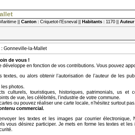
llet
Maritime ||
Canton
: Criquetot-l'Esneval ||
Habitants
: 1170 ||
Auteu
: Gonneville-la-Mallet
in de vous !
e développe en fonction de vos contributions. Vous pouvez apport
 textes, ou alors obtenir l'autorisation de l'auteur de les p
les photos.
ts culturels, touristiques, historiques, patrimonials, us e
nts de vue, les célébrités, l'industrie de votre commune.
artes ou pouvez réaliser une carte locale, n'hésitez surtout pas
contenu commercial.
m'envoyer les textes et les images par courrier électroniqu
ls vous désirez participer. Je mets en forme les textes et le
urité.