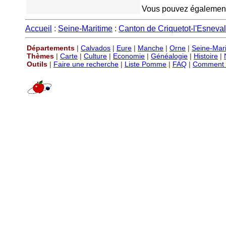
Vous pouvez également v
Accueil
:
Seine-Maritime
:
Canton de Criquetot-l'Esneval
Départements
|
Calvados
|
Eure
|
Manche
|
Orne
|
Seine-Mar
Thèmes
|
Carte
|
Culture
|
Economie
|
Généalogie
|
Histoire
|
Outils
|
Faire une recherche
|
Liste Pomme
|
FAQ
|
Comment P