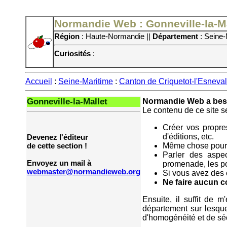
Normandie Web : Gonneville-la-Ma
Région
: Haute-Normandie ||
Département
: Seine-
Curiosités
:
Accueil
:
Seine-Maritime
:
Canton de Criquetot-l'Esneval
Gonneville-la-Mallet
Normandie Web a beso
Le contenu de ce site s
Créer vos propres
d'éditions, etc.
Devenez l'éditeur
Même chose pour 
de cette section !
Parler des aspec
Envoyez un mail à
promenade, les poi
webmaster@normandieweb.org
Si vous avez des c
Ne faire aucun 
Ensuite, il suffit de 
département sur lesque
d'homogénéité et de séc