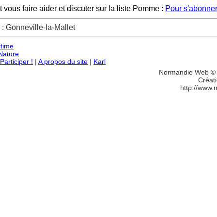
ous faire aider et discuter sur la liste Pomme :
Pour s'abonner
: Gonneville-la-Mallet
itime
Nature
articiper !
|
A propos du site
|
Karl
Normandie Web © 
Créati
http://www.