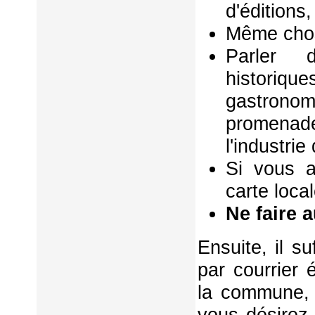
d'éditions,
Même chos
Parler d
historiq
gastrono
promenad
l'industri
Si vous a
carte local
Ne faire 
Ensuite, il s
par courrier 
la commune, 
vous désirez 