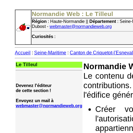
Normandie Web : Le Tilleul
Région
: Haute-Normandie ||
Département
: Seine-
Dubost -
webmaster@normandieweb.org
Curiosités
:
Accueil
:
Seine-Maritime
:
Canton de Criquetot-l'Esneval
Le Tilleul
Normandie W
Le contenu de
contribution
Devenez l'éditeur
de cette section !
l'édifice géné
Envoyez un mail à
webmaster@normandieweb.org
Créer vo
l'autorisa
appartie