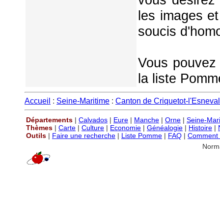
les images et
soucis d'homo
Vous pouvez é
la liste Pomm
Accueil
:
Seine-Maritime
:
Canton de Criquetot-l'Esneval
Départements
|
Calvados
|
Eure
|
Manche
|
Orne
|
Seine-Mar
Thèmes
|
Carte
|
Culture
|
Economie
|
Généalogie
|
Histoire
|
Outils
|
Faire une recherche
|
Liste Pomme
|
FAQ
|
Comment P
Norm