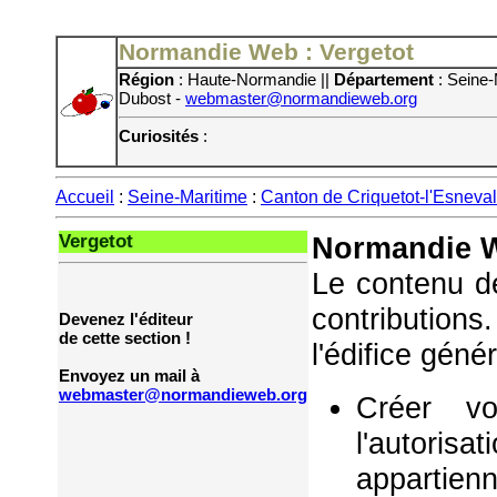
Normandie Web : Vergetot
Région
: Haute-Normandie ||
Département
: Seine-
Dubost -
webmaster@normandieweb.org
Curiosités
:
Accueil
:
Seine-Maritime
:
Canton de Criquetot-l'Esneval
Vergetot
Normandie W
Le contenu de
contribution
Devenez l'éditeur
de cette section !
l'édifice géné
Envoyez un mail à
webmaster@normandieweb.org
Créer vo
l'autorisa
appartie