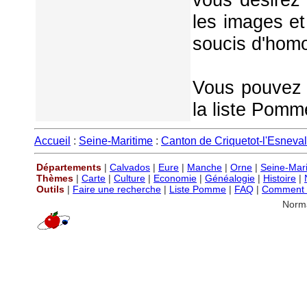
les images et
soucis d'homo
Vous pouvez é
la liste Pomm
Accueil
:
Seine-Maritime
:
Canton de Criquetot-l'Esneval
Départements
|
Calvados
|
Eure
|
Manche
|
Orne
|
Seine-Mar
Thèmes
|
Carte
|
Culture
|
Economie
|
Généalogie
|
Histoire
|
Outils
|
Faire une recherche
|
Liste Pomme
|
FAQ
|
Comment P
Norm