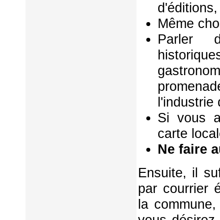
d'éditions,
Même chos
Parler d
historiq
gastrono
promenad
l'industri
Si vous a
carte local
Ne faire 
Ensuite, il s
par courrier 
la commune, 
vous désirez 