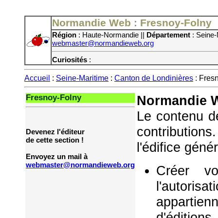
Normandie Web : Fresnoy-Folny
Région
: Haute-Normandie ||
Département
: Seine-
webmaster@normandieweb.org
Curiosités
:
Accueil
:
Seine-Maritime
:
Canton de Londinières
: Fres
Fresnoy-Folny
Normandie W
Le contenu de
contribution
Devenez l'éditeur
de cette section !
l'édifice géné
Envoyez un mail à
webmaster@normandieweb.org
Créer vo
l'autorisa
appartie
d'éditions,