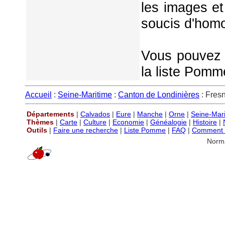
les images et
soucis d'homo
Vous pouvez é
la liste Pomm
Accueil
:
Seine-Maritime
:
Canton de Londinières
: Fres
Départements
|
Calvados
|
Eure
|
Manche
|
Orne
|
Seine-Mar
Thèmes
|
Carte
|
Culture
|
Economie
|
Généalogie
|
Histoire
|
Outils
|
Faire une recherche
|
Liste Pomme
|
FAQ
|
Comment P
Norm