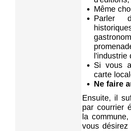
Même chos
Parler d
historiq
gastrono
promenad
l'industri
Si vous a
carte local
Ne faire 
Ensuite, il s
par courrier 
la commune, 
vous désirez 