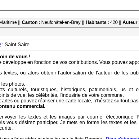
Maritime ||
Canton
: Neufchâtel-en-Bray ||
Habitants
: 420 ||
Auteur
y
: Saint-Saire
in de vous !
e développe en fonction de vos contributions. Vous pouvez apport
 textes, ou alors obtenir l'autorisation de l'auteur de les p
les photos.
ts culturels, touristiques, historiques, patrimonials, us e
nts de vue, les célébrités, l'industrie de votre commune.
artes ou pouvez réaliser une carte locale, n'hésitez surtout pas
contenu commercial.
m'envoyer les textes et les images par courrier électroniqu
ls vous désirez participer. Je mets en forme les textes et le
urité.