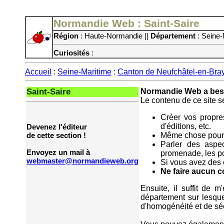
Normandie Web : Saint-Saire
Région
: Haute-Normandie ||
Département
: Seine-
Curiosités
:
Accueil
:
Seine-Maritime
:
Canton de Neufchâtel-en-Bra
Saint-Saire
Normandie Web a beso
Le contenu de ce site s
Créer vos propres
d'éditions, etc.
Devenez l'éditeur
Même chose pour 
de cette section !
Parler des aspec
Envoyez un mail à
promenade, les poi
webmaster@normandieweb.org
Si vous avez des c
Ne faire aucun 
Ensuite, il suffit de 
département sur lesque
d'homogénéité et de séc