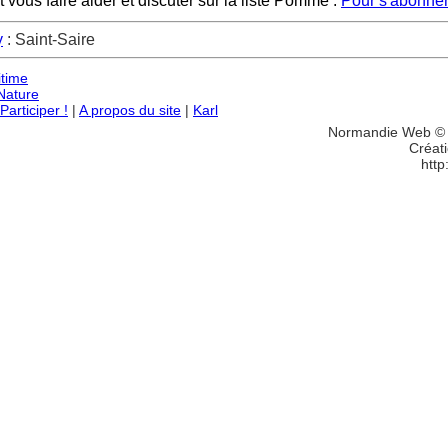
ous faire aider et discuter sur la liste Pomme :
Pour s'abonner
y
: Saint-Saire
itime
Nature
articiper !
|
A propos du site
|
Karl
Normandie Web © 
Créati
http