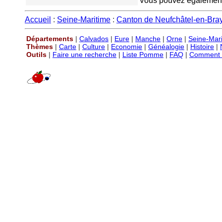
Vous pouvez également v
Accueil
:
Seine-Maritime
:
Canton de Neufchâtel-en-Bra
Départements
|
Calvados
|
Eure
|
Manche
|
Orne
|
Seine-Mar
Thèmes
|
Carte
|
Culture
|
Economie
|
Généalogie
|
Histoire
|
Outils
|
Faire une recherche
|
Liste Pomme
|
FAQ
|
Comment P