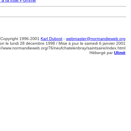
 à la liste Pomme
Copyright 1996-2001
Karl Dubost
-
webmaster@normandieweb.org
on le lundi 28 décembre 1998 / Mise à jour le samedi 6 janvier 2001
://www.normandieweb.org/76/neufchatelenbray/saintsaire/index.html
Hébergé par
Ulimit