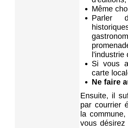
Même chos
Parler d
historiq
gastrono
promenad
l'industri
Si vous a
carte local
Ne faire 
Ensuite, il s
par courrier 
la commune, 
vous désirez 