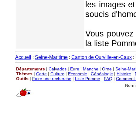
les images et
soucis d'homo
Vous pouvez é
la liste Pomm
Accueil
:
Seine-Maritime
:
Canton de Ourville-en-Caux
:
Départements
|
Calvados
|
Eure
|
Manche
|
Orne
|
Seine-Mar
Thèmes
|
Carte
|
Culture
|
Economie
|
Généalogie
|
Histoire
|
Outils
|
Faire une recherche
|
Liste Pomme
|
FAQ
|
Comment P
Norm