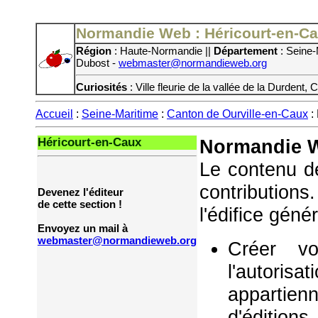
Normandie Web : Héricourt-en-C
Région
: Haute-Normandie ||
Département
: Seine-
Dubost -
webmaster@normandieweb.org
Curiosités
: Ville fleurie de la vallée de la Durdent,
Accueil
:
Seine-Maritime
:
Canton de Ourville-en-Caux
:
Héricourt-en-Caux
Normandie W
Le contenu de
contribution
Devenez l'éditeur
de cette section !
l'édifice géné
Envoyez un mail à
webmaster@normandieweb.org
Créer vo
l'autorisa
appartie
d'éditions,